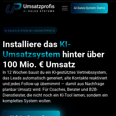
Zum
AI-Sales-System Demo
Inhalt
springen
AI SALES SYSTEM BY UMSATZPROFIS
Installiere das
KI-
Umsatzsystem
hinter über
100 Mio. € Umsatz
In 12 Wochen baust du ein KI-gestütztes Vertriebssystem,
das Leads automatisch generiert, alte Kontakte reaktiviert
und jedes Follow-up übernimmt — damit aus Nachfrage
planbar Umsatz wird. Für Coaches, Berater und B2B-
Dienstleister, die nicht noch ein KI-Tool lernen, sondern ein
komplettes System wollen.