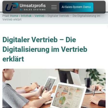
Zum
AI-Sales-System Demo
Inhalt
springen
Pfad:
Home
»
Infothek
»
Vertrieb
»
Digitaler Vertrieb – Die Digitalisierung im
Vertrieb erklärt
Digitaler Vertrieb – Die
Digitalisierung im Vertrieb
erklärt